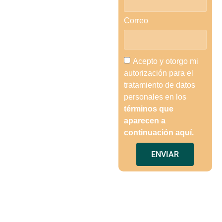
Correo
Acepto y otorgo mi
autorización para el
tratamiento de datos
personales en los
términos que
aparecen a
continuación aquí.
ENVIAR