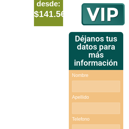
desde:
$141.567.075
Déjanos tus
datos para
más
información
Nombre
Apellido
Telefono