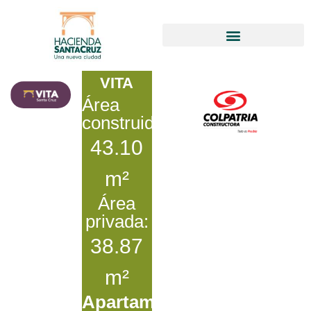
VITA
Área
construida:
43.10
m²
Área
privada:
38.87
m²
Apartamentos